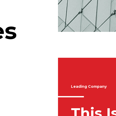
es
Leading Company
This 